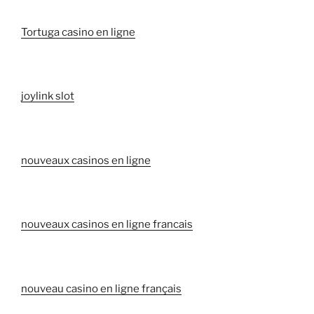
Tortuga casino en ligne
joylink slot
nouveaux casinos en ligne
nouveaux casinos en ligne francais
nouveau casino en ligne français