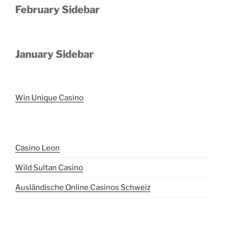
February Sidebar
January Sidebar
Win Unique Casino
Casino Leon
Wild Sultan Casino
Ausländische Online Casinos Schweiz