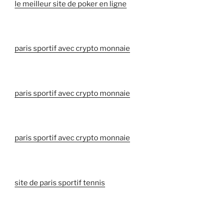
le meilleur site de poker en ligne
paris sportif avec crypto monnaie
paris sportif avec crypto monnaie
paris sportif avec crypto monnaie
site de paris sportif tennis