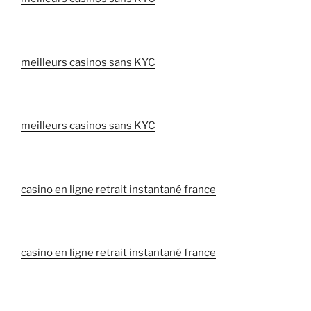
meilleurs casinos sans KYC
meilleurs casinos sans KYC
casino en ligne retrait instantané france
casino en ligne retrait instantané france