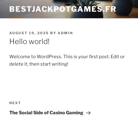
Skip
BESTJACKPOTGAMES.FR
to
content
POSTED
AUGUST 19, 2025
BY
ADMIN
ON
Hello world!
Welcome to WordPress. This is your first post. Edit or
delete it, then start writing!
Post
navigation
Next
NEXT
Post
The Social Side of Casino Gaming