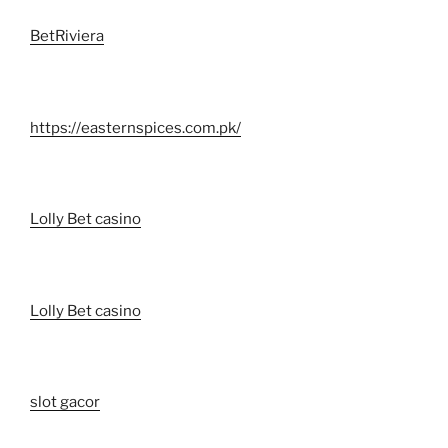
BetRiviera
https://easternspices.com.pk/
Lolly Bet casino
Lolly Bet casino
slot gacor